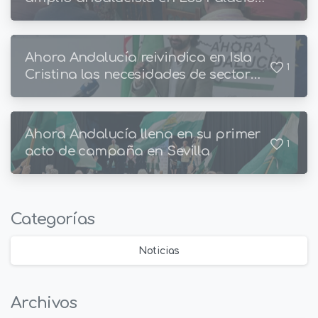
y Villafranca, un municipio con
amplia tradición andalucista
Ahora Andalucía reivindica en Isla
1
Cristina las necesidades de sector
pesquero
Ahora Andalucía llena en su primer
1
acto de campaña en Sevilla
Categorías
Noticias
Archivos