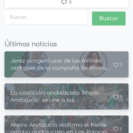
0
Buscar:
Últimas noticias
Jerez acogerá uno de los mítines
2
centrales de la campaña de Ahora
Andalucía
La coalición andalucista “Ahora
1
Andalucía” se une a las
manifestaciones en defensa de los
servicios públicos
Ahora Andalucía reafirma el frente
2
amplio andalucista en Los Palacios