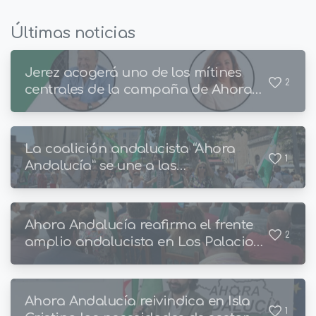
Últimas noticias
Jerez acogerá uno de los mítines
2
centrales de la campaña de Ahora
Andalucía
La coalición andalucista “Ahora
1
Andalucía” se une a las
manifestaciones en defensa de los
servicios públicos
Ahora Andalucía reafirma el frente
2
amplio andalucista en Los Palacios
y Villafranca, un municipio con
amplia tradición andalucista
Ahora Andalucía reivindica en Isla
1